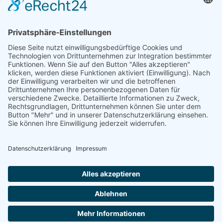
Pflege kann was
Geschäftsstelle Fachkommission
Sozialministerium Baden-Württemberg
Gebärdensprache
Leichte Sprache
Erklärung zur Barrierefreiheit
© Copyright 2024 | Landratsamt Rhein-Neckar-Kreis
Impressum
|
Datenschutz
|
Cookie-Einstellungen