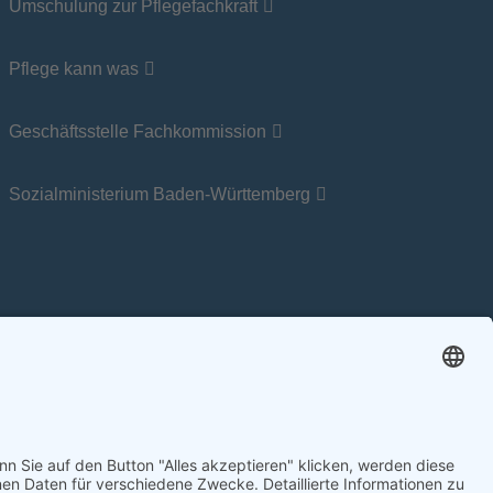
Umschulung zur Pflegefachkraft
Pflege kann was
Geschäftsstelle Fachkommission
Sozialministerium Baden-Württemberg
rierefreiheit