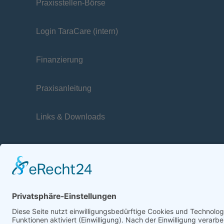
Praxisstellen-Börse
Login TaraCare (intern)
Finanzierung
Praxisanleitung
Links & Downloads
Gebär