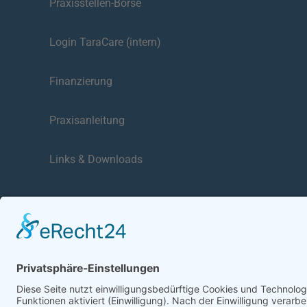
Praxisstellen-Börse
Login TaraCare (intern)
Finanzierung
Praxisanleitung
Links & Downloads
Gebärd