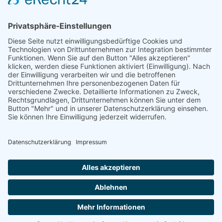
Pflege kann was
Geschäftsstelle Fachkommission
Sozialministerium Baden-Württemberg
Gebärdensprache
Leichte Sprache
Erklärung zur Barrierefreiheit
© Copyright 2024 | Landratsamt Rhein-Neckar-Kreis
Impressum
|
Datenschutz
|
Cookie-Einstellungen