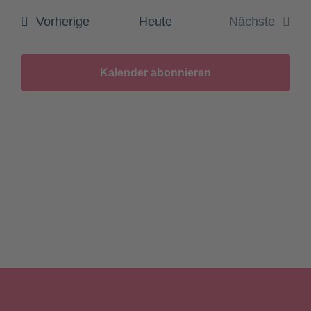
Veranstaltungen
Vorherige
Heute
Nächste
Veranstal
Kalender abonnieren