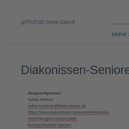
Zum
Inhalt
springen
DEINE
Diakonissen-Senioren
Ansprechperson:
Sylvia Hübner
Email
sylvia.huebner@diakonissen.de
Webseite
https://www.diakonissen.de/senioren/unsere-
einrichtungen/seniorenstift-
buergerhospital-speyer/